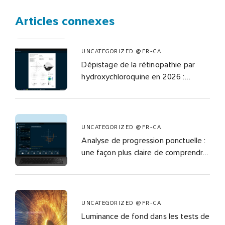
Articles connexes
UNCATEGORIZED @FR-CA
Dépistage de la rétinopathie par
hydroxychloroquine en 2026 :
comment le test du champ visuel à
densité combinée répond aux
recommandations révisées de l’AAO
UNCATEGORIZED @FR-CA
Analyse de progression ponctuelle :
une façon plus claire de comprendre
le changement du champ visuel
UNCATEGORIZED @FR-CA
Luminance de fond dans les tests de